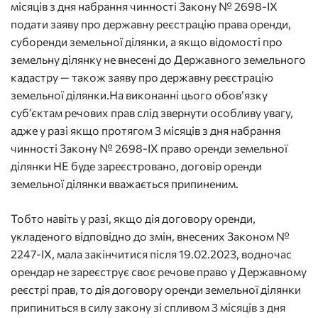
місяців з дня набрання чинності Закону № 2698-ІХ
подати заяву про державну реєстрацію права оренди,
суборенди земельної ділянки, а якщо відомості про
земельну ділянку не внесені до Державного земельного
кадастру — також заяву про державну реєстрацію
земельної ділянки.На виконанні цього обов’язку
суб’єктам речових прав слід звернути особливу увагу,
адже у разі якщо протягом 3 місяців з дня набрання
чинності Закону № 2698-ІХ право оренди земельної
ділянки НЕ буде зареєстровано, договір оренди
земельної ділянки вважається припиненим.
Тобто навіть у разі, якщо дія договору оренди,
укладеного відповідно до змін, внесених Законом №
2247-ІХ, мала закінчитися після 19.02.2023, водночас
орендар не зареєструє своє речове право у Державному
реєстрі прав, то дія договору оренди земельної ділянки
припиниться в силу закону зі спливом 3 місяців з дня