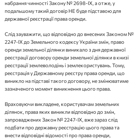
набрання чинності Закону № 2698-ІХ, а отже, у
подальшому такий договір НЕ буде підставою для
державної реєстрації права оренди.
Слід зауважити, що відповідно до внесених Законом №
2247-ІХ до Земельного кодексу України змін, право
оренди земельної ділянки виникало з дня державної
реєстрації договору оренди земельної ділянки в книзі
реєстрації землеволодінь і землекористувань. Тому,
реєстрація у Державному реєстру права оренди, що
виникло на підставі такого договору, не змінюватиме
зазначеного момент виникнення цього права.
Враховуючи викладене, користувачам земельних
ділянок, права яких виникли відповідно до змін,
запроваджених Закон № 2247-ІХ, вже зараз слід
подбати про державну реєстрацію цього права та
внести відповідні відомості про права оренди,