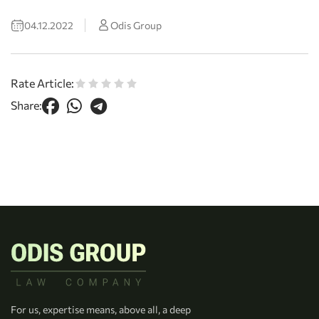
04.12.2022
Odis Group
Rate Article:
Share:
For us, expertise means, above all, a deep