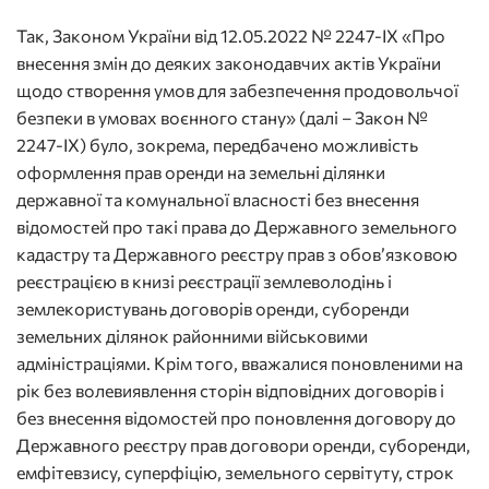
Так, Законом України від 12.05.2022 № 2247-IX «Про
внесення змін до деяких законодавчих актів України
щодо створення умов для забезпечення продовольчої
безпеки в умовах воєнного стану» (далі – Закон №
2247-ІХ) було, зокрема, передбачено можливість
оформлення прав оренди на земельні ділянки
державної та комунальної власності без внесення
відомостей про такі права до Державного земельного
кадастру та Державного реєстру прав з обов’язковою
реєстрацією в книзі реєстрації землеволодінь і
землекористувань договорів оренди, суборенди
земельних ділянок районними військовими
адміністраціями. Крім того, вважалися поновленими на
рік без волевиявлення сторін відповідних договорів і
без внесення відомостей про поновлення договору до
Державного реєстру прав договори оренди, суборенди,
емфітевзису, суперфіцію, земельного сервітуту, строк