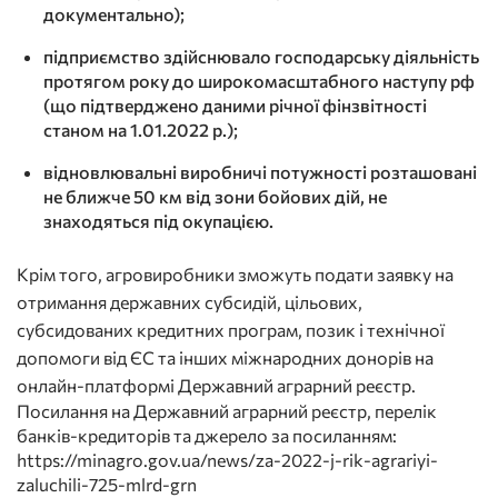
документально);
підприємство здійснювало господарську діяльність
протягом року до широкомасштабного наступу рф
(що підтверджено даними річної фінзвітності
станом на 1.01.2022 р.);
відновлювальні виробничі потужності розташовані
не ближче 50 км від зони бойових дій, не
знаходяться під окупацією.
Крім того, агровиробники зможуть подати заявку на
отримання державних субсидій, цільових,
субсидованих кредитних програм, позик і технічної
допомоги від ЄС та інших міжнародних донорів на
онлайн-платформі Державний аграрний реєстр.
Посилання на Державний аграрний реєстр, перелік
банків-кредиторів та джерело за посиланням:
https://minagro.gov.ua/news/za-2022-j-rik-agrariyi-
zaluchili-725-mlrd-grn