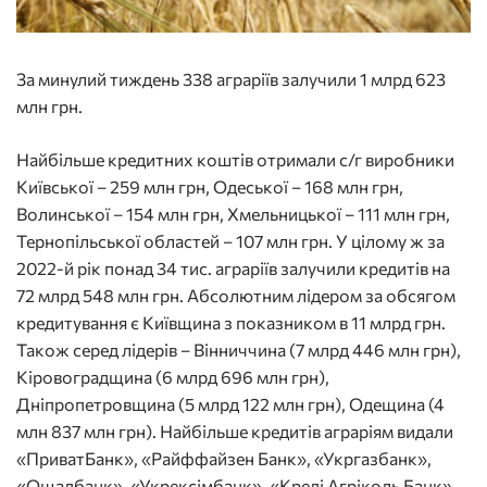
За минулий тиждень 338 аграріїв залучили 1 млрд 623
млн грн.
Найбільше кредитних коштів отримали с/г виробники
Київської – 259 млн грн, Одеської – 168 млн грн,
Волинської – 154 млн грн, Хмельницької – 111 млн грн,
Тернопільської областей – 107 млн грн. У цілому ж за
2022-й рік понад 34 тис. аграріїв залучили кредитів на
72 млрд 548 млн грн. Абсолютним лідером за обсягом
кредитування є Київщина з показником в 11 млрд грн.
Також серед лідерів – Вінниччина (7 млрд 446 млн грн),
Кіровоградщина (6 млрд 696 млн грн),
Дніпропетровщина (5 млрд 122 млн грн), Одещина (4
млн 837 млн грн). Найбільше кредитів аграріям видали
«ПриватБанк», «Райффайзен Банк», «Укргазбанк»,
«Ощадбанк», «Укрексімбанк», «Креді Агріколь Банк»,