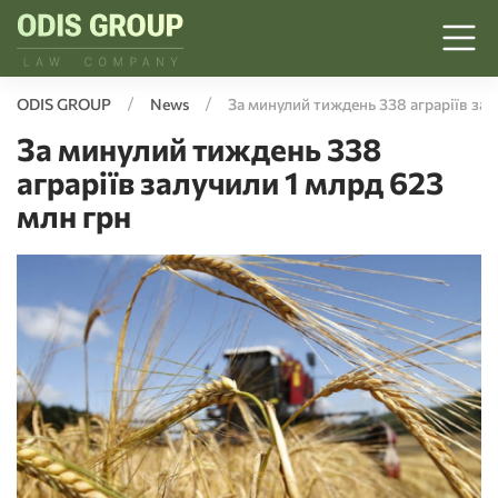
ODIS GROUP
News
За минулий тиждень 338 аграріїв зал
За минулий тиждень 338
аграріїв залучили 1 млрд 623
млн грн