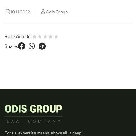
10.11.2022
Odis Group
Rate Article:
Share:
For us, expertise means, above all, a deep