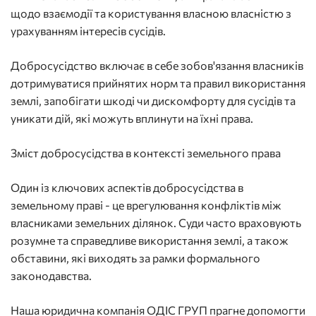
щодо взаємодії та користування власною власністю з
урахуванням інтересів сусідів.
Добросусідство включає в себе зобов'язання власників
дотримуватися прийнятих норм та правил використання
землі, запобігати шкоді чи дискомфорту для сусідів та
уникати дій, які можуть вплинути на їхні права.
Зміст добросусідства в контексті земельного права
Один із ключових аспектів добросусідства в
земельному праві - це врегулювання конфліктів між
власниками земельних ділянок. Суди часто враховують
розумне та справедливе використання землі, а також
обставини, які виходять за рамки формального
законодавства.
Наша юридична компанія ОДІС ГРУП прагне допомогти