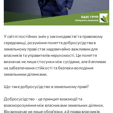
У світлі постійних змін у законодавстві та правовому
середовищі, розуміння поняття добросусідства в
земельному праві стає надзвичайно важливим для
власників та управителів нерухомості. Це поняття
визначає не лише стосунки між сусідами, але й впливає
на забезпечення стійкості та безпеки володіння
земельними ділянками.
Що таке добросусідство в земельному праві?
Добросусідство - це принцип взаємодії та
взаєморозуміння між власниками земельних ділянок.
Він визначає не лише обов'язки, а й права власників