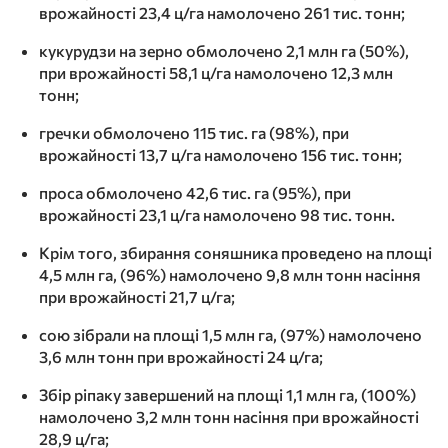
врожайності 23,4 ц/га намолочено 261 тис. тонн;
кукурудзи на зерно обмолочено 2,1 млн га (50%),
при врожайності 58,1 ц/га намолочено 12,3 млн
тонн;
гречки обмолочено 115 тис. га (98%), при
врожайності 13,7 ц/га намолочено 156 тис. тонн;
проса обмолочено 42,6 тис. га (95%), при
врожайності 23,1 ц/га намолочено 98 тис. тонн.
Крім того, збирання соняшника проведено на площі
4,5 млн га, (96%) намолочено 9,8 млн тонн насіння
при врожайності 21,7 ц/га;
сою зібрали на площі 1,5 млн га, (97%) намолочено
3,6 млн тонн при врожайності 24 ц/га;
Збір ріпаку завершений на площі 1,1 млн га, (100%)
намолочено 3,2 млн тонн насіння при врожайності
28,9 ц/га;