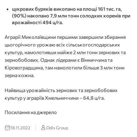
цукрових буряків викопано на площі 161 тис. га,
(90%) накопано 7,9 млн тонн солодких коренів при
врожайності 494 ц/га.
Аграрії Миколаївщини першими завершили збирання
цьогорічного урожаю всіх сільськогосподарських
культур, намолотивши майже 2 млн тонн зернових та
зернобобових. Однак лідерами є Вінниччина та
Кіровоградщина, там намолотили більше 3 млн тонн
зерна кожна.
Найвища урожайність зернових та зернобобових
культур у аграріїв Хмельниччини – 64,8 ц/га.
Посилання на джерело
18.11.2022
Odis Group