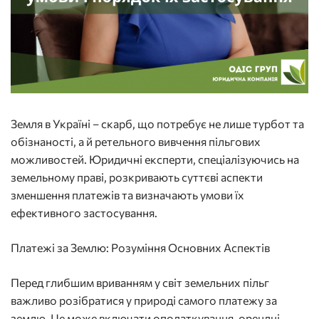
Земля в Україні – скарб, що потребує не лише турбот та
обізнаності, а й ретельного вивчення пільгових
можливостей. Юридичні експерти, спеціалізуючись на
земельному праві, розкривають суттєві аспекти
зменшення платежів та визначають умови їх
ефективного застосування.
Платежі за Землю: Розуміння Основних Аспектів
Перед глибшим вриванням у світ земельних пільг
важливо розібратися у природі самого платежу за
землю. Це може включати оподаткування, орендні