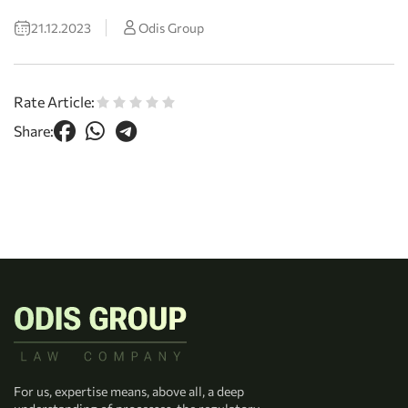
21.12.2023
Odis Group
Rate Article:
Share:
For us, expertise means, above all, a deep