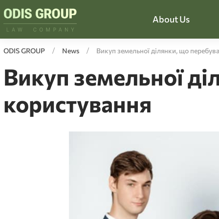
About Us
ODIS GROUP
News
Викуп земельної ділянки, що перебува
Викуп земельної діл
користування