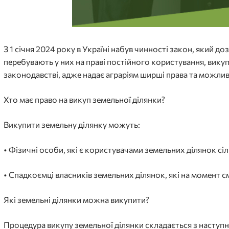
З 1 січня 2024 року в Україні набув чинності закон, який
перебувають у них на праві постійного користування, вику
законодавстві, адже надає аграріям ширші права та можлив
Хто має право на викуп земельної ділянки?
Викупити земельну ділянку можуть:
• Фізичні особи, які є користувачами земельних ділянок с
• Спадкоємці власників земельних ділянок, які на момент 
Які земельні ділянки можна викупити?
Процедура викупу земельної ділянки складається з наступн