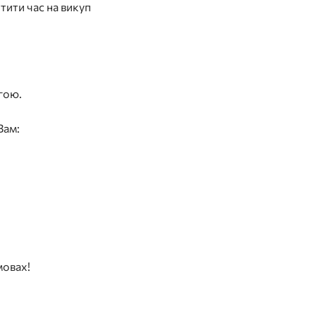
ити час на викуп
гою.
Вам:
мовах!