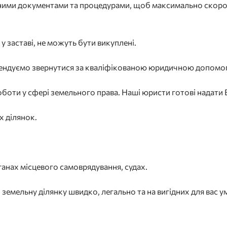
дними документами та процедурами, щоб максимально скорот
 у заставі, не можуть бути викуплені.
омендуємо звернутися за кваліфікованою юридичною допомо
оти у сфері земельного права. Наші юристи готові надати 
х ділянок.
ганах місцевого самоврядування, судах.
емельну ділянку швидко, легально та на вигідних для вас у