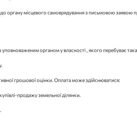
о до органу місцевого самоврядування з письмовою заявою п
з уповноваженим органом у власності , якого перебуває така
у.
ативної грошової оцінки. Оплата може здійснюватися:
купівлі-продажу земельної ділянки.
.