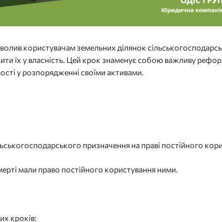
 дозволив користувачам земельних ділянок сільськогосподар
пити їх у власність. Цей крок знаменує собою важливу рефо
ості у розпорядженні своїми активами.
ільськогосподарського призначення на праві постійного кор
смерті мали право постійного користування ними.
их кроків: