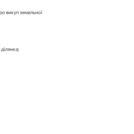
ро викуп земельної
 ділянка;