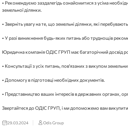
• Рекомендуємо заздалегідь ознайомитися з усіма необхі
земельної ділянки.
• Зверніть увагу на те, що земельні ділянки, які перебувають
• У разі виникнення будь-яких питань або труднощів рек
Юридична компанія ОДІС ГРУП має багаторічний досвід роб
• Консультації з усіх питань, пов'язаних з викупом земельни
• Допомогу в підготовці необхідних документів.
• Представництво ваших інтересів в державних органах, ор
Звертайтеся до ОДІС ГРУП, і ми допоможемо вам викупити з
29.03.2024
Odis Group