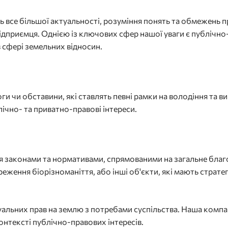
ь все більшої актуальності, розуміння понять та обмежень п
дприємця. Однією із ключових сфер нашої уваги є публічно
 сфері земельних відносин.
и чи обставини, які ставлять певні рамки на володіння та 
лічно- та приватно-правові інтереси.
ся законами та нормативами, спрямованими на загальне благ
реження біорізноманіття, або інші об'єкти, які мають страте
уальних прав на землю з потребами суспільства. Наша компа
контексті публічно-правових інтересів.