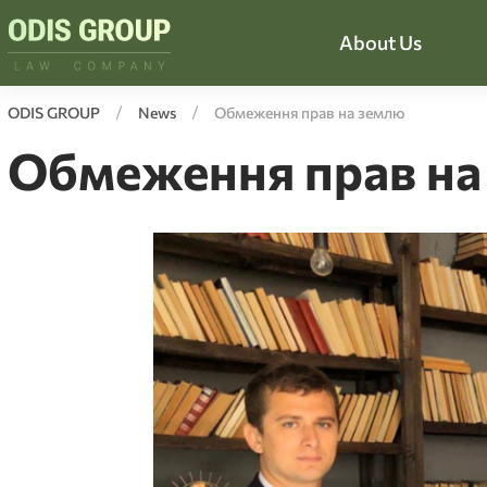
About Us
ODIS GROUP
News
Обмеження прав на землю
Обмеження прав на