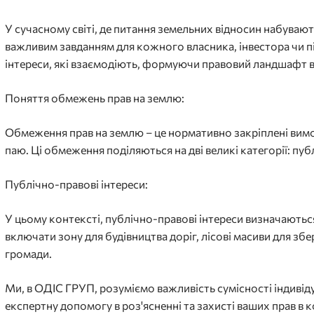
У сучасному світі, де питання земельних відносин набувают
важливим завданням для кожного власника, інвестора чи пі
інтереси, які взаємодіють, формуючи правовий ландшафт в
Поняття обмежень прав на землю:
Обмеження прав на землю – це нормативно закріплені вимог
паю. Ці обмеження поділяються на дві великі категорії: пуб
Публічно-правові інтереси:
У цьому контексті, публічно-правові інтереси визначають
включати зону для будівництва доріг, лісові масиви для збе
громади.
Ми, в ОДІС ГРУП, розуміємо важливість сумісності індивід
експертну допомогу в роз'ясненні та захисті ваших прав в 