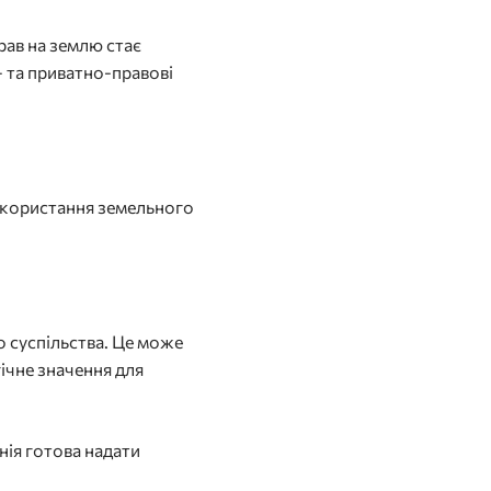
рав на землю стає
- та приватно-правові
використання земельного
о суспільства. Це може
гічне значення для
нія готова надати