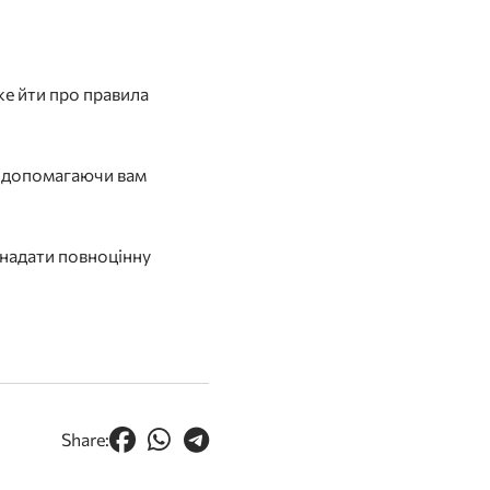
же йти про правила
, допомагаючи вам
 надати повноцінну
Share: