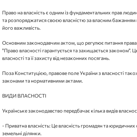
Право на власність є одним із фундаментальних прав люди
та розпоряджатися своєю власністю за власним бажанням в 
його важливість.
Основним законодавчим актом, що регулює питання права при
"Право власності гарантується та захищається законом". Ц
власності та її захисту від незаконних посягань.
Поза Конституцією, правове поле України з власності так
законами та нормативними актами.
ВИДИ ВЛАСНОСТІ
Українське законодавство передбачає кілька видів власност
- Приватна власність: Це власність громадян та юридичних
земельні ділянки.