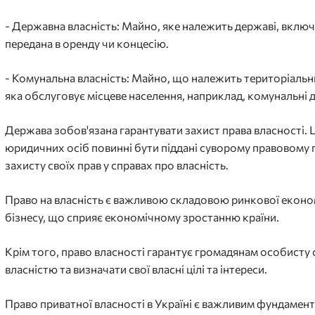
- Державна власність: Майно, яке належить державі, включа
передана в оренду чи концесію.
- Комунальна власність: Майно, що належить територіальн
яка обслуговує місцеве населення, наприклад, комунальні 
Держава зобов'язана гарантувати захист права власності. 
юридичних осіб повинні бути піддані суворому правовому 
захисту своїх прав у справах про власність.
Право на власність є важливою складовою ринкової економі
бізнесу, що сприяє економічному зростанню країни.
Крім того, право власності гарантує громадянам особисту
власністю та визначати свої власні цілі та інтереси.
Право приватної власності в Україні є важливим фундамен