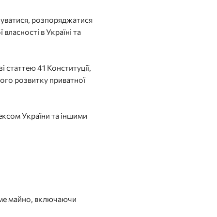
стуватися, розпоряджатися
власності в Україні та
і статтею 41 Конституції,
ного розвитку приватної
ексом України та іншими
хоме майно, включаючи