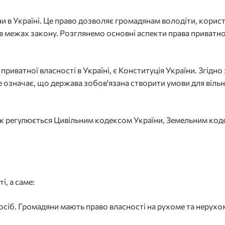
ни в Україні. Це право дозволяє громадянам володіти, кори
межах закону. Розглянемо основні аспекти права приватної 
ватної власності в Україні, є Конституція України. Згідно з
е означає, що держава зобов'язана створити умови для віль
ож регулюється Цивільним кодексом України, Земельним код
і, а саме:
 осіб. Громадяни мають право власності на рухоме та неру