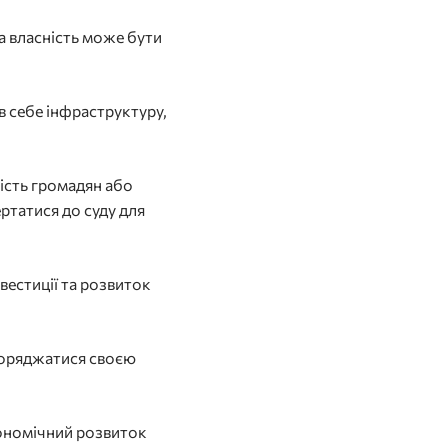
а власність може бути
в себе інфраструктуру,
ність громадян або
ртатися до суду для
вестиції та розвиток
зпоряджатися своєю
кономічний розвиток