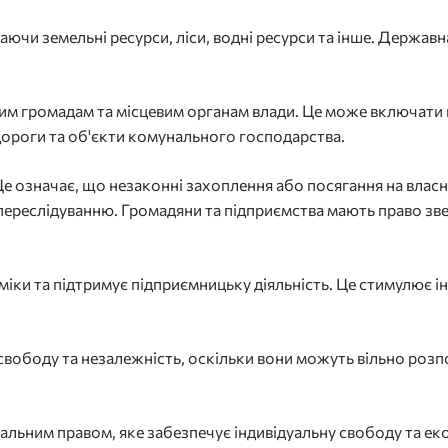
ючи земельні ресурси, ліси, водні ресурси та інше. Державн
им громадам та місцевим органам влади. Це може включати 
дороги та об'єкти комунального господарства.
Це означає, що незаконні захоплення або посягання на влас
переслідуванню. Громадяни та підприємства мають право зве
ки та підтримує підприємницьку діяльність. Це стимулює ін
 свободу та незалежність, оскільки вони можуть вільно ро
тальним правом, яке забезпечує індивідуальну свободу та е