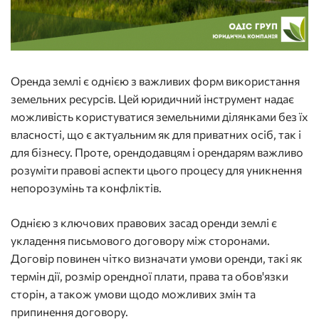
Оренда землі є однією з важливих форм використання
земельних ресурсів. Цей юридичний інструмент надає
можливість користуватися земельними ділянками без їх
власності, що є актуальним як для приватних осіб, так і
для бізнесу. Проте, орендодавцям і орендарям важливо
розуміти правові аспекти цього процесу для уникнення
непорозумінь та конфліктів.
Однією з ключових правових засад оренди землі є
укладення письмового договору між сторонами.
Договір повинен чітко визначати умови оренди, такі як
термін дії, розмір орендної плати, права та обов'язки
сторін, а також умови щодо можливих змін та
припинення договору.