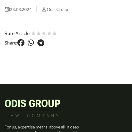
28.03.2024
Odis Group
Rate Article:
Share:
For us, expertise means, above all, a deep