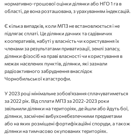
нормативно-грошової оцінки ділянки або НГО 1 га в
області, де вона розташована, з урахуванням індексацій.
Є кілька випадків, коли МПЗ не встановлюється і не
підлягає сплаті. Це ділянки дачних та садівничих
кооперативів, набуті у власність чи користування їх
членами за результатами приватизації, землі запасу,
ділянки фізосіб на праві власності чи користування в
межах населених пунктів, ділянки, які зазнали
радіоактивного забруднення внаслідок
Чорнобильської катастрофи.
У 2023 році мінімальне зобов'язання сплачуватиметься
за 2022 рік. Від сплати МПЗ за 2022-2023 роки
звільнили ділянки на територіях, де йшли або йдуть бої,
ділянки, засмічені вибухонебезпечними предметами
або на яких розміщені фортифікаційні споруди, а також
ділянки на тимчасово окупованих територіях.