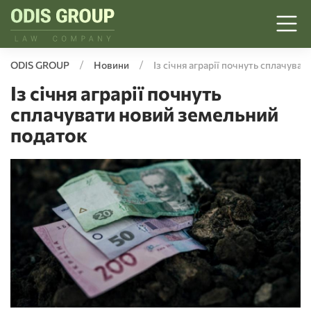
ODIS GROUP
Новини
Із січня аграрії почнуть сплачува
Із січня аграрії почнуть
сплачувати новий земельний
податок