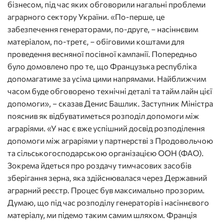
бізнесом, під час яких обговорили нагальні проблеми
аграрного сектору України. «По-перше, це
забезпечення генераторами, по-друге, − насіннєвим
матеріалом, по-третє, − обіговими коштами для
проведення весняної посівної кампанії. Попередньо
було домовлено про те, що Французька республіка
допомагатиме за усіма цими напрямами. Найближчим
часом буде обговорено технічні деталі та тайм лайн цієї
допомоги», − сказав Денис Башлик. Заступник Міністра
пояснив як відбуватиметься розподіл допомоги між
аграріями. «У нас є вже успішний досвід розподілення
допомоги між аграріями у партнерстві з Продовольчою
та сільськогосподарською організацією ООН (ФАО).
Зокрема йдеться про роздачу тимчасових засобів
зберігання зерна, яка здійснювалася через Державний
аграрний реєстр. Процес був максимально прозорим.
Думаю, що під час розподілу генераторів і насіннєвого
матеріалу, ми підемо таким самим шляхом. Франція