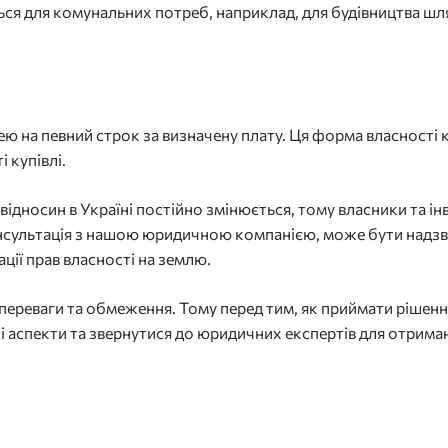
ся для комунальних потреб, наприклад, для будівництва шлях
ю на певний строк за визначену плату. Ця форма власності к
 купівлі.
ідносин в Україні постійно змінюється, тому власники та ін
Консультація з нашою юридичною компанією, може бути над
ції прав власності на землю.
ї переваги та обмеження. Тому перед тим, як приймати рішен
і аспекти та звернутися до юридичних експертів для отрима