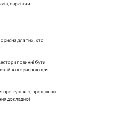
ів, парків чи
орисна для тих, хто
вестори повинні бути
звичайно корисною для
ня про купівлю, продаж чи
ння докладної