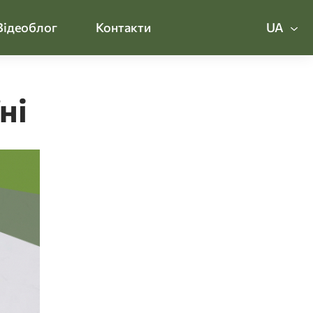
Відеоблог
Контакти
UA
ні