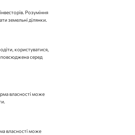
 інвесторів. Розуміння
ати земельні ділянки.
одіти, користуватися,
озповсюджена серед
орма власності може
ти.
рма власності може