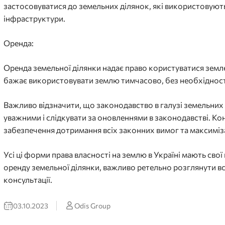
застосовуватися до земельних ділянок, які використовують
інфраструктури.
Оренда:
Оренда земельної ділянки надає право користуватися земле
бажає використовувати землю тимчасово, без необхідності
Важливо відзначити, що законодавство в галузі земельних в
уважними і слідкувати за оновленнями в законодавстві. 
забезпечення дотримання всіх законних вимог та максиміза
Усі ці форми права власності на землю в Україні мають сво
оренду земельної ділянки, важливо ретельно розглянути вс
консультації.
03.10.2023
Odis Group