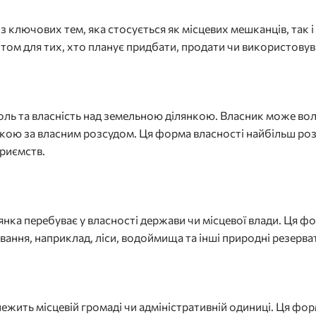
з ключових тем, яка стосується як місцевих мешканців, так і
ктом для тих, хто планує придбати, продати чи використовув
оль та власність над земельною ділянкою. Власник може вол
кою за власним розсудом. Ця форма власності найбільш р
приємств.
нка перебуває у власності держави чи місцевої влади. Ця ф
ання, наприклад, ліси, водоймища та інші природні резерва
ежить місцевій громаді чи адміністративній одиниці. Ця фо