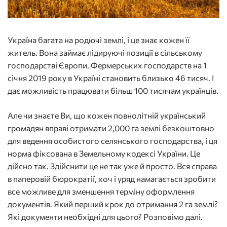
Україна багата на родючі землі, і це знає кожен її
житель. Вона займає лідируючі позиції в сільському
господарстві Європи. Фермерських господарств на 1
січня 2019 року в Україні становить близько 46 тисяч. І
дає можливість працювати більш 100 тисячам українців.
Але чи знаєте Ви, що кожен повнолітній український
громадян вправі отримати 2,000 га землі безкоштовно
для ведення особистого селянського господарства, і ця
норма фіксована в Земельному кодексі України. Це
дійсно так. Здійснити це не так уже й просто. Вся справа
в паперовій бюрократії, хоч і уряд намагається зробити
все можливе для зменшення терміну оформлення
документів. Який перший крок до отримання 2 га землі?
Які документи необхідні для цього? Розповімо далі.