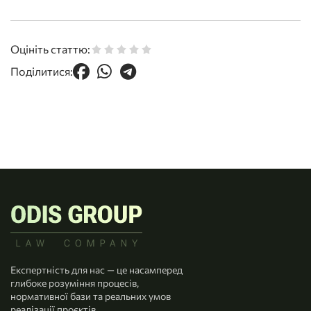
Оцініть статтю:
Поділитися:
Експертність для нас — це насамперед
глибоке розуміння процесів,
нормативної бази та реальних умов
реалізації проєктів