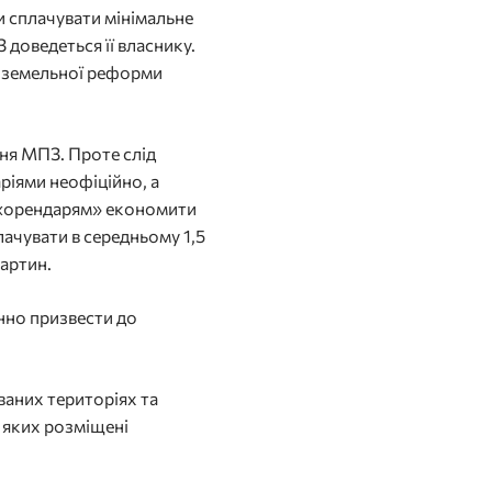
 сплачувати мінімальне
 доведеться її власнику.
з земельної реформи
ння МПЗ. Проте слід
ріями неофіційно, а
м «орендарям» економити
ачувати в середньому 1,5
Мартин.
инно призвести до
ваних територіях та
а яких розміщені