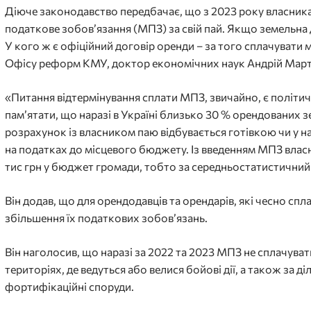
Діюче законодавство передбачає, що з 2023 року власника
податкове зобов’язання (МПЗ) за свій пай. Якщо земельна д
У кого ж є офіційний договір оренди – за того сплачувати
Офісу реформ КМУ, доктор економічних наук Андрій Март
«Питання відтермінування сплати МПЗ, звичайно, є політич
пам’ятати, що наразі в Україні близько 30 % орендованих з
розрахунок із власником паю відбувається готівкою чи у 
на податках до місцевого бюджету. Із введенням МПЗ власн
тис грн у бюджет громади, тобто за середньостатистичний 
Він додав, що для орендодавців та орендарів, які чесно сп
збільшення їх податкових зобов’язань.
Він наголосив, що наразі за 2022 та 2023 МПЗ не сплачува
територіях, де ведуться або велися бойові дії, а також за
фортифікаційні споруди.