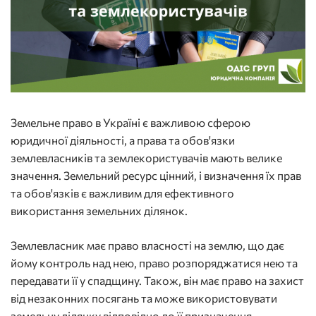
Земельне право в Україні є важливою сферою
юридичної діяльності, а права та обов'язки
землевласників та землекористувачів мають велике
значення. Земельний ресурс цінний, і визначення їх прав
та обов'язків є важливим для ефективного
використання земельних ділянок.
Землевласник має право власності на землю, що дає
йому контроль над нею, право розпоряджатися нею та
передавати її у спадщину. Також, він має право на захист
від незаконних посягань та може використовувати
земельну ділянку відповідно до її призначення.