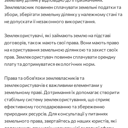
Землевласник повинен сплачувати земельні податки та
збори, зберігати земельну ділянку у належному стані та
не допускати її незаконного використання.
Землекористувачі, які займають землю на підставі
договорів, також мають свої права. Вони мають право
на користування земельною ділянкою та захист своїх
прав. Землекористувач повинен сплачувати орендну
плату та дотримуватися екологічних норм.
Права та обов'язки землевласників та
землекористувачів є важливими елементами у
земельному праві. Дотримання їх допомагає створити
стабільну систему землекористування, що сприяє
ефективному господарюванню та збереженню
природних ресурсів. Для консультації у питаннях
земельного права, звертайтесь до наших юристів, які
допоможуть вам у всіх нюансах цієї складної сфери