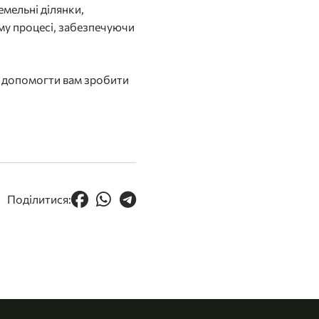
емельні ділянки,
му процесі, забезпечуючи
ді допомогти вам зробити
Поділитися: