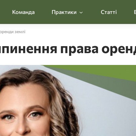
Команда
Практики
Статті
оренди землі
ипинення права орен