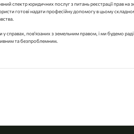
вний спектр юридичних послуг з питань реєстрації прав на з
юристи готові надати професійну допомогу в цьому складно
авства.
и у справах, пов'язаних з земельним правом, і ми будемо ра
тивним та безпроблемним.