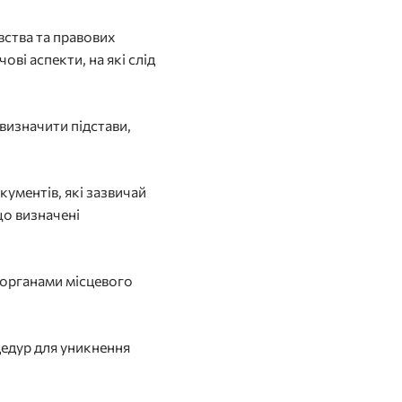
ства та правових
ві аспекти, на які слід
визначити підстави,
ументів, які зазвичай
що визначені
 органами місцевого
цедур для уникнення