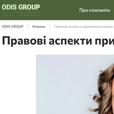
Про компанію
ODIS GROUP
Новини
Правові аспекти припинення права 
Правові аспекти пр