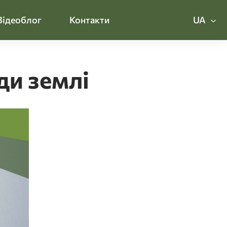
Відеоблог
Контакти
UA
ди землі