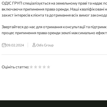
ОДІС ГРУП спеціалізується на земельному праві та надає по
включаючи припинення права оренди. Наші кваліфіковані 
захист інтересів клієнта та дотримання всіх вимог законод
Звертайтеся до нас для отримання консультації та підтримк
процес припинення права оренди землі максимально ефек
09.02.2024
Odis Group
Оцініть статтю: