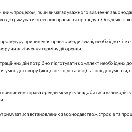
чним процесом, який вимагає уважного вивчення законодав
о дотримуватися певних правил та процедур. Ось деякі ключо
 процедуру припинення права оренди землі, необхідно чітко 
ору чи закінчення терміну дії оренди.
траційних дій потрібно підготувати комплект необхідних док
я умов договору (якщо це є підставою) та інші документи, 
ції припинення права оренди можуть знадобитися взаємодія з
и.
отримуватися встановлених законодавством строків та про