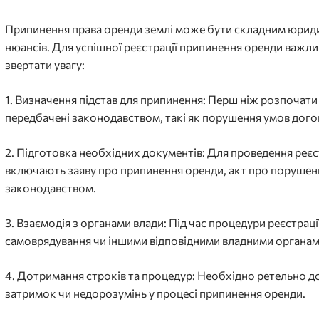
Припинення права оренди землі може бути складним юриди
нюансів. Для успішної реєстрації припинення оренди важлив
звертати увагу:
1. Визначення підстав для припинення: Перш ніж розпочати
передбачені законодавством, такі як порушення умов догов
2. Підготовка необхідних документів: Для проведення реєс
включають заяву про припинення оренди, акт про порушенн
законодавством.
3. Взаємодія з органами влади: Під час процедури реєстра
самоврядування чи іншими відповідними владними органам
4. Дотримання строків та процедур: Необхідно ретельно д
затримок чи недорозумінь у процесі припинення оренди.