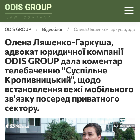
ODIS GROUP
Відеоблог
Олена Ляшенко-Гаркуша, адвока
Олена Ляшенко-Гаркуша,
адвокат юридичної компанії
ODIS GROUP дала коментар
телебаченню "Суспільне
Кропивницький", щодо
встановлення вежі мобільного
зв'язку посеред приватного
сектору.