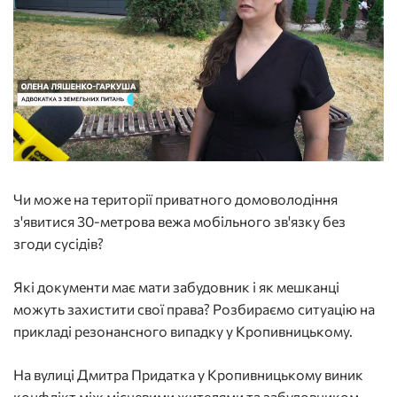
Чи може на території приватного домоволодіння
з'явитися 30-метрова вежа мобільного зв'язку без
згоди сусідів?
Які документи має мати забудовник і як мешканці
можуть захистити свої права? Розбираємо ситуацію на
прикладі резонансного випадку у Кропивницькому.
На вулиці Дмитра Придатка у Кропивницькому виник
конфлікт між місцевими жителями та забудовником